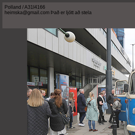
Polland / A31I4166
heimska@gmail.com Það er ljótt að stela