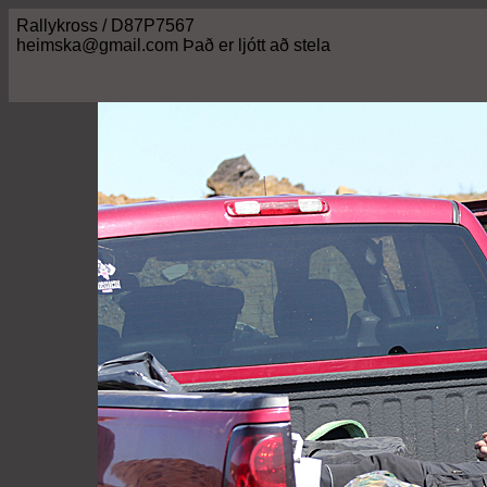
Rallykross / D87P7567
heimska@gmail.com Það er ljótt að stela