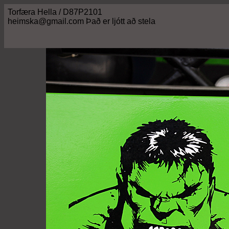
Torfæra Hella / D87P2101
heimska@gmail.com Það er ljótt að stela