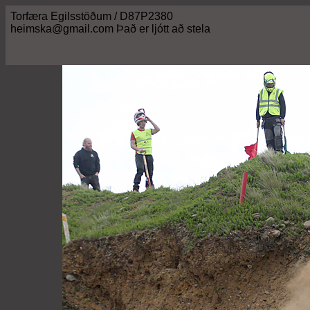
Torfæra Egilsstöðum / D87P2380
heimska@gmail.com Það er ljótt að stela