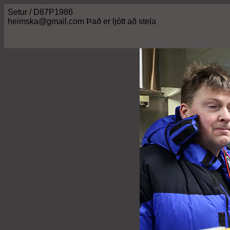
Setur / D87P1986
heimska@gmail.com Það er ljótt að stela