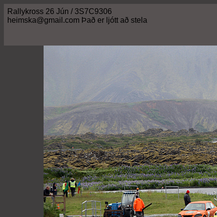
Rallykross 26 Jún / 3S7C9306
heimska@gmail.com Það er ljótt að stela