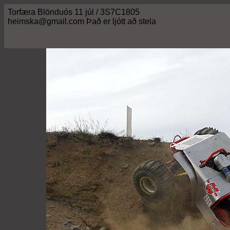
Torfæra Blönduós 11 júl / 3S7C1805
heimska@gmail.com Það er ljótt að stela