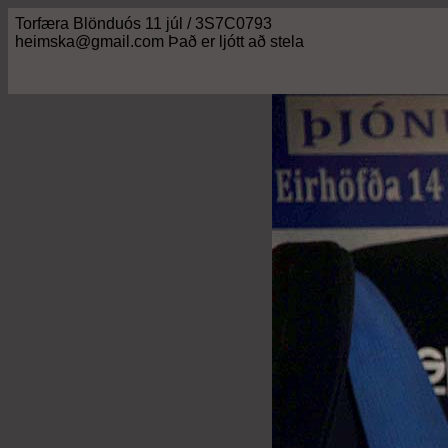
Torfæra Blönduós 11 júl / 3S7C0793
heimska@gmail.com Það er ljótt að stela