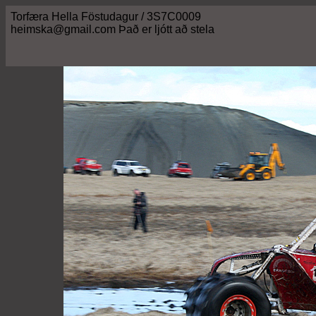
Torfæra Hella Föstudagur / 3S7C0009
heimska@gmail.com Það er ljótt að stela