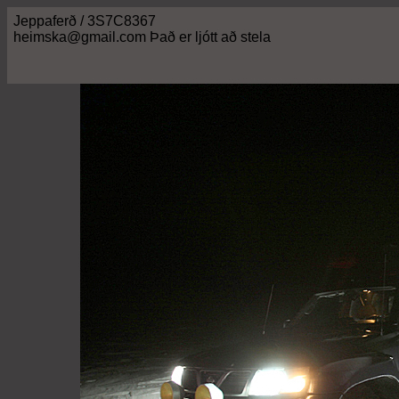
Jeppaferð / 3S7C8367
heimska@gmail.com Það er ljótt að stela