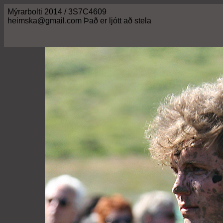
Mýrarbolti 2014 / 3S7C4609
heimska@gmail.com Það er ljótt að stela