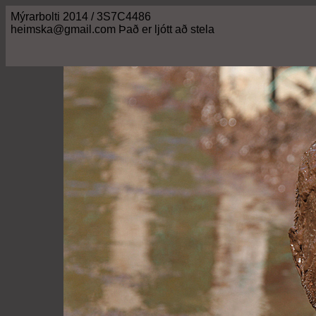
Mýrarbolti 2014 / 3S7C4486
heimska@gmail.com Það er ljótt að stela