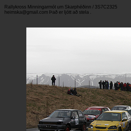
Rallykross Minningarmót um Skarphéðinn / 3S7C2325
heimska@gmail.com Það er ljótt að stela .