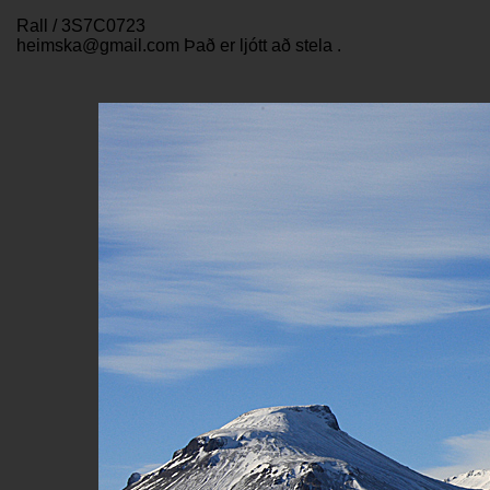
Rall / 3S7C0723
heimska@gmail.com Það er ljótt að stela .