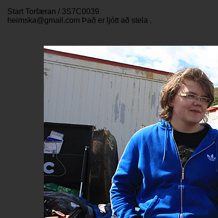
Start Torfæran / 3S7C0039
heimska@gmail.com Það er ljótt að stela .