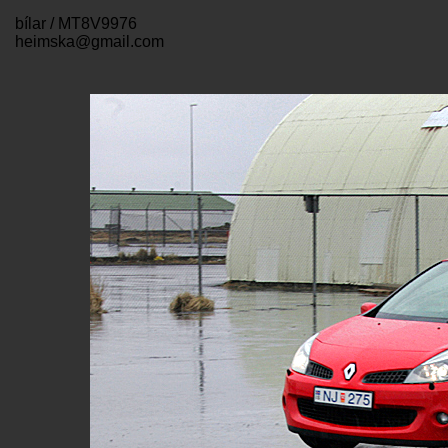
bílar / MT8V9976
heimska@gmail.com