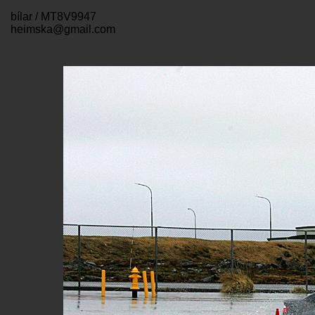
bílar / MT8V9947
heimska@gmail.com