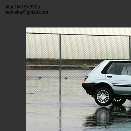
bílar / MT8V9905
heimska@gmail.com