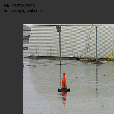
bílar / MT8V9903
heimska@gmail.com