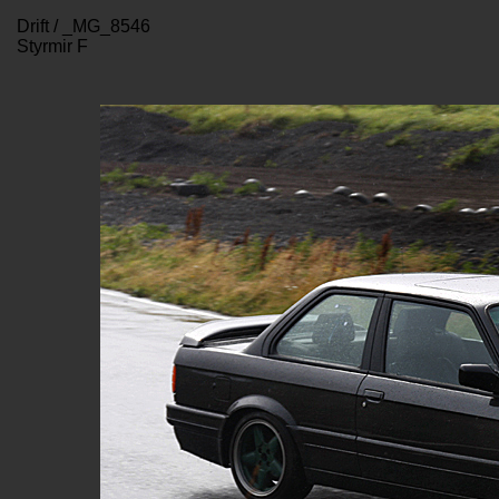
Drift / _MG_8546
Styrmir F