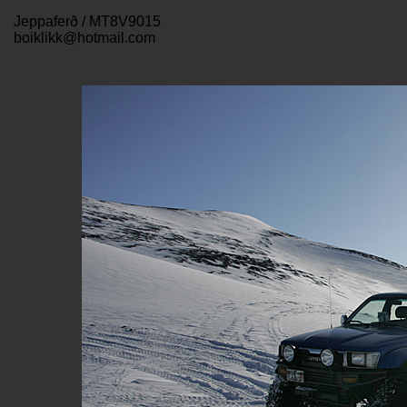
Jeppaferð / MT8V9015
boiklikk@hotmail.com