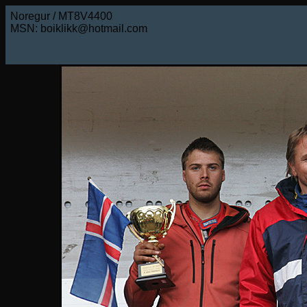
Noregur / MT8V4400
MSN: boiklikk@hotmail.com