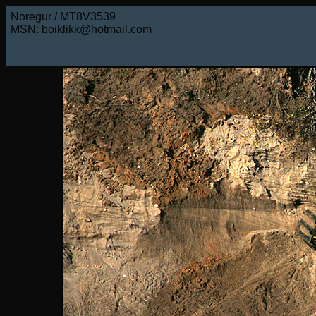
Noregur / MT8V3539
MSN: boiklikk@hotmail.com