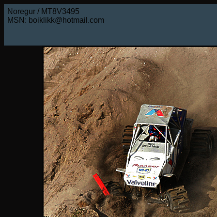
Noregur / MT8V3495
MSN: boiklikk@hotmail.com