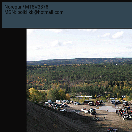
Noregur / MT8V3376
MSN: boiklikk@hotmail.com