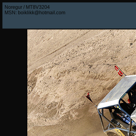
Noregur / MT8V3204
MSN: boiklikk@hotmail.com