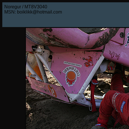
Noregur / MT8V3040
MSN: boiklikk@hotmail.com