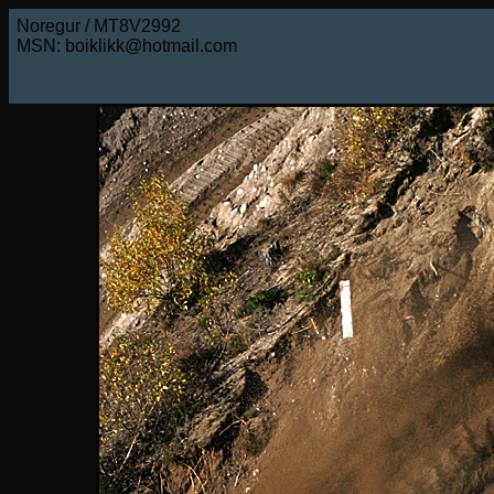
Noregur / MT8V2992
MSN: boiklikk@hotmail.com