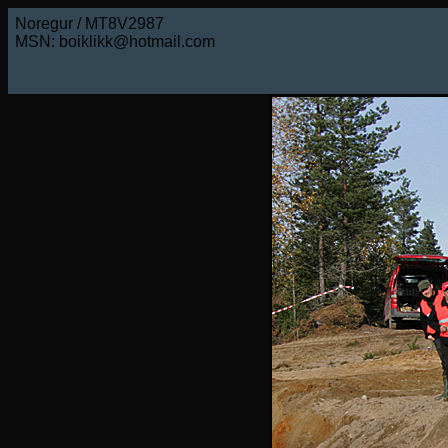
Noregur / MT8V2987
MSN: boiklikk@hotmail.com