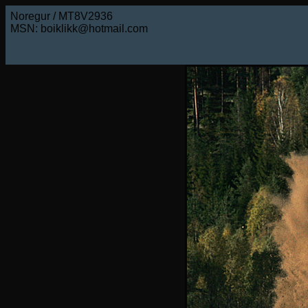
Noregur / MT8V2936
MSN: boiklikk@hotmail.com