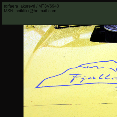
torfaera_akureyri / MT8V6940
MSN: boiklikk@hotmail.com