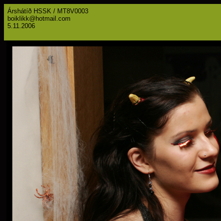
Árshátíð HSSK / MT8V0003
boiklikk@hotmail.com
5.11.2006