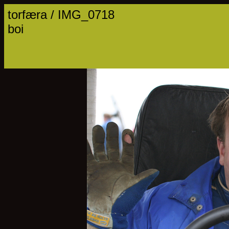
torfæra / IMG_0718
boi