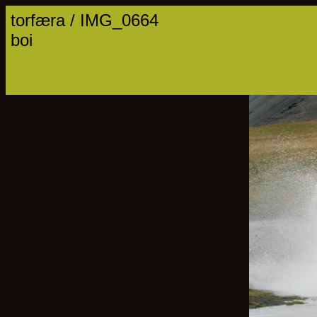
torfæra / IMG_0664
boi