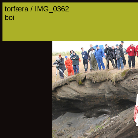
torfæra / IMG_0362
boi