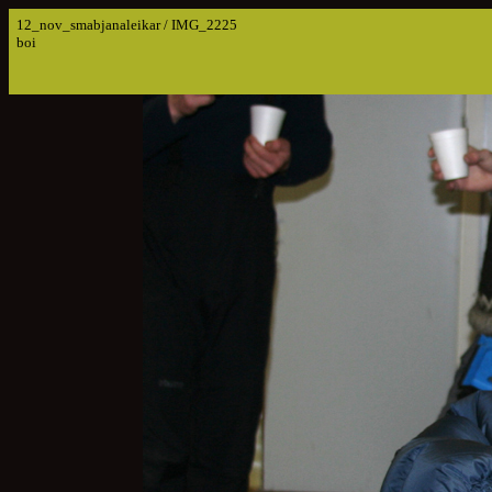
12_nov_smabjanaleikar / IMG_2225
boi