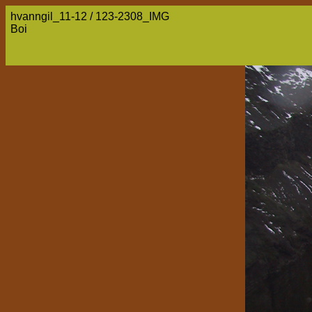
hvanngil_11-12 / 123-2308_IMG
Boi