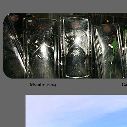
Myndir
Ga
(Photo)